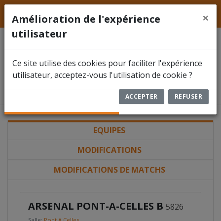
LFFS
Hainaut
ACCUEIL
×
Amélioration de l'expérience
utilisateur
ACTUALITÉS
Division 3E
Ce site utilise des cookies pour faciliter l'expérience
FÉDÉRATION
Ligue Francophone de Football en
utilisateur, acceptez-vous l'utilisation de cookie ?
Salle - Province de Hainaut
COMPÉTITIONS
ACCEPTER
REFUSER
DOCUMENTS
EQUIPES
ARBITRES
MODIFICATIONS
ENCODER UN RÉSULTAT
MODIFICATIONS DE MATCHS
RBFA FUTSAL
ARSENAL PONT-A-CELLES B
5826
Salle:
Pont A Celles