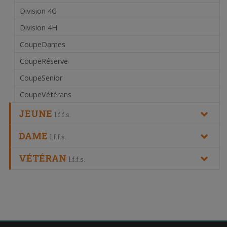
Division 4G
Division 4H
CoupeDames
CoupeRéserve
CoupeSenior
CoupeVétérans
JEUNE
l.f.f.s.
DAME
l.f.f.s.
VÉTÉRAN
l.f.f.s.