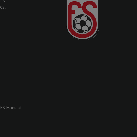
es:
es,
e
FS Hainaut