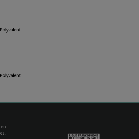
 Polyvalent
 Polyvalent
 en
es,