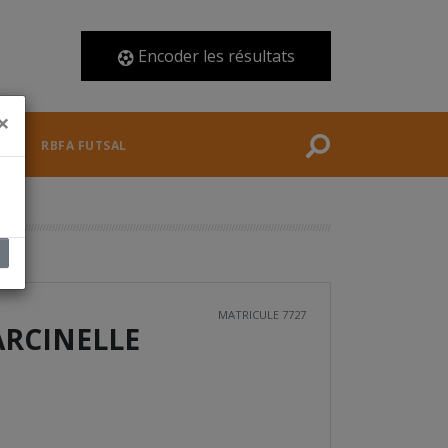
ACCUEIL
Encoder les résultats
ACTUALITÉS
×
FÉDÉRATION
RBFA FUTSAL
COMPÉTITIONS
DOCUMENTS
ARBITRES
MATRICULE 7727
ARCINELLE
RBFA FUTSAL