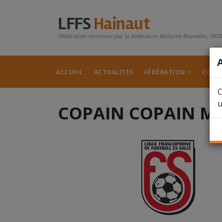
LFFS
Hainaut
Fédération reconnue par la fédération Wallonie Bruxelles, l'ADE
ACCUEIL
ACTUALITÉS
FÉDÉRATION
COMP
C
u
COPAIN COPAIN M