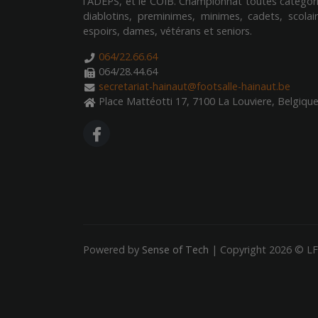
l'ADEPS, et le COIB. Championnat toutes catégori
diablotins, preminimes, minimes, cadets, scolair
espoirs, dames, vétérans et seniors.
064/22.66.64
064/28.44.64
secretariat-hainaut@footsalle-hainaut.be
Place Mattéotti 17, 7100 La Louviere, Belgiqu
FA FACEBOOK F
Powered by
Sense of Tech
|
Copyright 2026 © LF