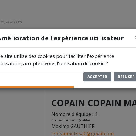
PS, et le COIB
Amélioration de l'expérience utilisateur
ÉTITIONS
DOCUMENTS
ARBITRES
e site utilise des cookies pour faciliter l'expérience
tilisateur, acceptez-vous l'utilisation de cookie ?
ARCINELLE
7727
ACCEPTER
REFUSER
COPAIN COPAIN M
Nombre d'équipe : 4
Correspondant Qualifié
Maxime GAUTHIER
lebeaumelissa0@gmail.com