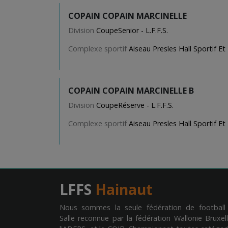
COPAIN COPAIN MARCINELLE
Division
CoupeSenior - L.F.F.S.
Complexe sportif
Aiseau Presles Hall Sportif Et
COPAIN COPAIN MARCINELLE B
Division
CoupeRéserve - L.F.F.S.
Complexe sportif
Aiseau Presles Hall Sportif Et
LFFS
Hainaut
Nous sommes la seule fédération de football
Salle reconnue par la fédération Wallonie Bruxell