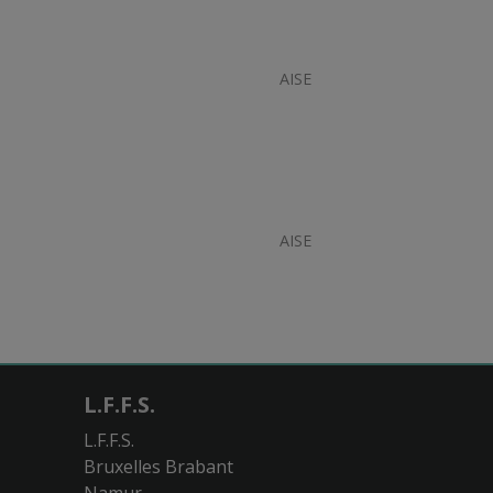
AISE
AISE
L.F.F.S.
L.F.F.S.
Bruxelles Brabant