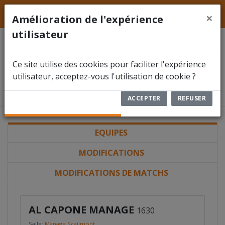
LFFS
Hainaut
ACCUEIL
×
Amélioration de l'expérience
utilisateur
ACTUALITÉS
Division 1
Ce site utilise des cookies pour faciliter l'expérience
FÉDÉRATION
Ligue Francophone de Football en
utilisateur, acceptez-vous l'utilisation de cookie ?
Salle - Province de Hainaut
COMPÉTITIONS
ACCEPTER
REFUSER
DOCUMENTS
EQUIPES
ARBITRES
MODIFICATIONS
ENCODER UN RÉSULTAT
MODIFICATIONS DE MATCHS
RBFA FUTSAL
AL CAPONE MANAGE
1630
Salle:
Manage Scailmont