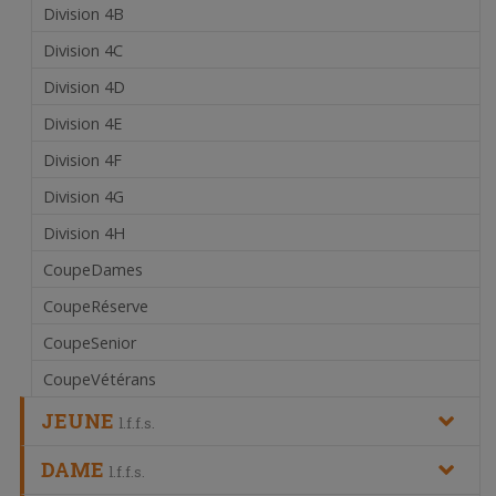
Division 4B
Division 4C
Division 4D
Division 4E
Division 4F
Division 4G
Division 4H
CoupeDames
CoupeRéserve
CoupeSenior
CoupeVétérans
JEUNE
l.f.f.s.
DAME
l.f.f.s.