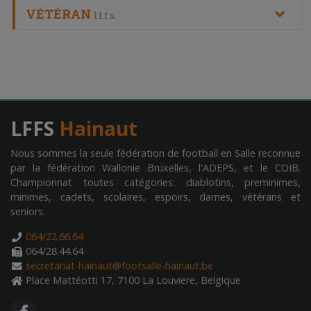
VÉTÉRAN
l.f.f.s.
LFFS
Hainaut
Nous sommes la seule fédération de football en Salle reconnue
par la fédération Wallonie Bruxelles, l'ADEPS, et le COIB.
Championnat toutes catégories: diablotins, preminimes,
minimes, cadets, scolaires, espoirs, dames, vétérans et
seniors.
064/22.66.64
064/28.44.64
secretariat-hainaut@footsalle-hainaut.be
Place Mattéotti 17, 7100 La Louviere, Belgique
FA FACEBOOK F