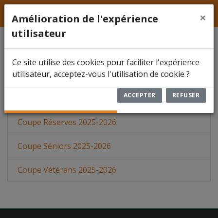
LFFS
Hainaut
ACCUEIL
×
Amélioration de l'expérience
utilisateur
ACTUALITÉS
Ce site utilise des cookies pour faciliter l'expérience
FÉDÉRATION
COUPES DU HAINAUT
utilisateur, acceptez-vous l'utilisation de cookie ?
COMPÉTITIONS
ACCEPTER
REFUSER
DOCUMENTS
Coupe Réserves 2025-2026
ARBITRES
Coupe Séniors 2025-2026
ENCODER UN RÉSULTAT
Coupe Vétérans 2025-2026
RBFA FUTSAL