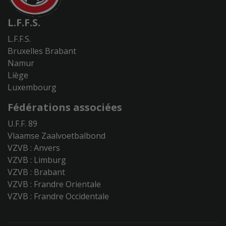
L.F.F.S.
L.F.F.S.
Bruxelles Brabant
Namur
Liège
Luxembourg
Fédérations associées
U.F.F. 89
Vlaamse Zaalvoetbalbond
VZVB : Anvers
VZVB : Limburg
VZVB : Brabant
VZVB : Frandre Orientale
VZVB : Frandre Occidentale