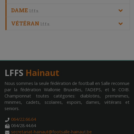
DAME
l.f.f.s.
VÉTÉRAN
l.f.f.s.
LFFS
Hainaut
Nous sommes la seule fédération de football en Salle reconnue
par la fédération Wallonie Bruxelles, l'ADEPS, et le COIB.
Championnat toutes catégories: diablotins, preminimes,
minimes, cadets, scolaires, espoirs, dames, vétérans et
seniors.
064/22.66.64
064/28.44.64
secretariat-hainaut@footsalle-hainaut.be