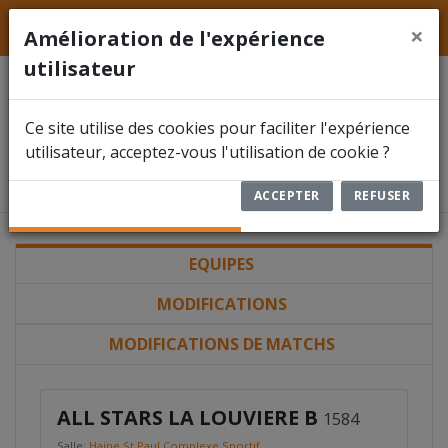
LFFS
Hainaut
ACCUEIL
×
Amélioration de l'expérience
utilisateur
ACTUALITÉS
Division 1
Ce site utilise des cookies pour faciliter l'expérience
FÉDÉRATION
Association Belge de Football en
utilisateur, acceptez-vous l'utilisation de cookie ?
Salle
COMPÉTITIONS
ACCEPTER
REFUSER
DOCUMENTS
EQUIPES
ARBITRES
MODIFICATIONS
ENCODER UN RÉSULTAT
MODIFICATIONS DE MATCHS
RBFA FUTSAL
ALL STARS LA LOUVIERE B
1584
Salle:
Haine St Paul Complexe Sportif