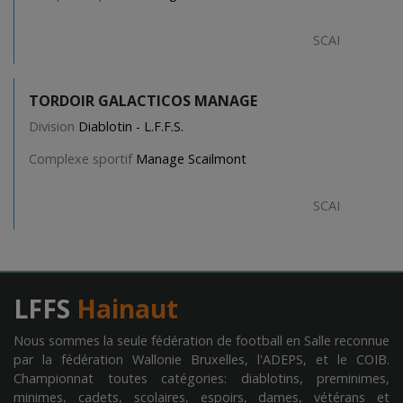
SCAI
TORDOIR GALACTICOS MANAGE
Division
Diablotin - L.F.F.S.
Complexe sportif
Manage Scailmont
SCAI
LFFS
Hainaut
Nous sommes la seule fédération de football en Salle reconnue
par la fédération Wallonie Bruxelles, l'ADEPS, et le COIB.
Championnat toutes catégories: diablotins, preminimes,
minimes, cadets, scolaires, espoirs, dames, vétérans et