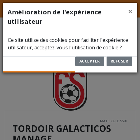
LFFS
Hainaut
ACCUEIL
×
Amélioration de l'expérience
utilisateur
ACTUALITÉS
TORDOIR GALACTICOS
Ce site utilise des cookies pour faciliter l'expérience
FÉDÉRATION
MANAGE
5501
utilisateur, acceptez-vous l'utilisation de cookie ?
COMPÉTITIONS
ACCEPTER
REFUSER
DOCUMENTS
ARBITRES
ENCODER UN RÉSULTAT
RBFA FUTSAL
MATRICULE 5501
TORDOIR GALACTICOS
MANAGE