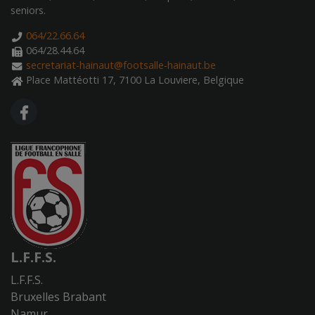
seniors.
064/22.66.64
064/28.44.64
secretariat-hainaut@footsalle-hainaut.be
Place Mattéotti 17, 7100 La Louviere, Belgique
FA FACEBOOK F
L.F.F.S.
L.F.F.S.
Bruxelles Brabant
Namur