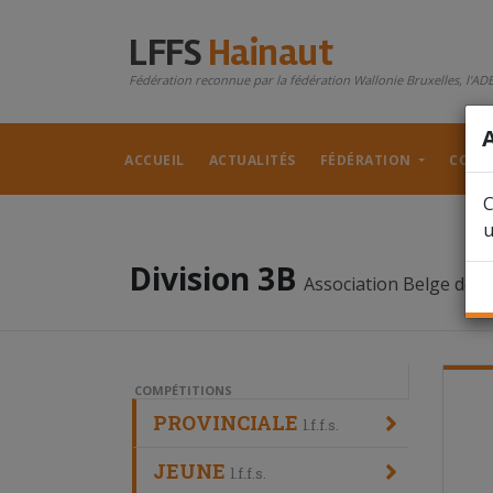
LFFS
Hainaut
Fédération reconnue par la fédération Wallonie Bruxelles, l'ADE
ACCUEIL
ACTUALITÉS
FÉDÉRATION
COMP
C
u
Division 3B
Association Belge de Fo
COMPÉTITIONS
PROVINCIALE
l.f.f.s.
JEUNE
l.f.f.s.