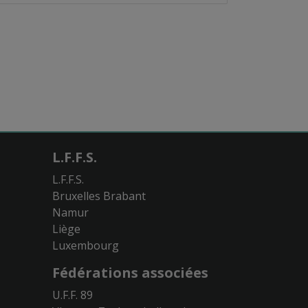
L.F.F.S.
L.F.F.S.
Bruxelles Brabant
Namur
Liège
Luxembourg
Fédérations associées
U.F.F. 89