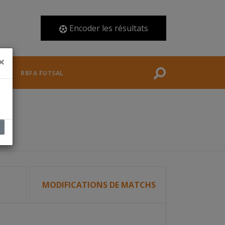
ACCUEIL
Encoder les résultats
ACTUALITÉS
×
FÉDÉRATION
RBFA FUTSAL
COMPÉTITIONS
DOCUMENTS
ARBITRES
MODIFICATIONS DE MATCHS
RBFA FUTSAL