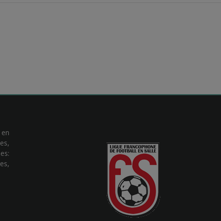
 en
es,
es:
es,