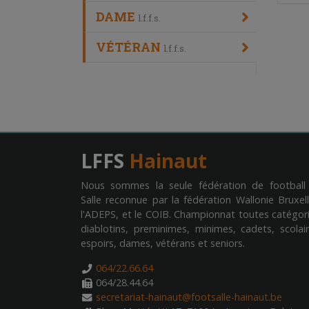
DAME
l.f.f.s.
VÉTÉRAN
l.f.f.s.
LFFS
Hainaut
Nous sommes la seule fédération de football
Salle reconnue par la fédération Wallonie Bruxell
l'ADEPS, et le COIB. Championnat toutes catégori
diablotins, preminimes, minimes, cadets, scolair
espoirs, dames, vétérans et seniors.
064/22.66.64
064/28.44.64
secretariat-hainaut@footsalle-hainaut.be