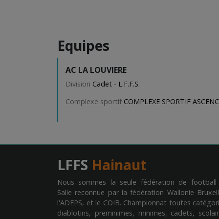
Equipes
AC LA LOUVIERE
Division
Cadet - L.F.F.S.
Complexe sportif
COMPLEXE SPORTIF ASCEN
LFFS
Hainaut
Nous sommes la seule fédération de football
Salle reconnue par la fédération Wallonie Bruxell
l'ADEPS, et le COIB. Championnat toutes catégori
diablotins, preminimes, minimes, cadets, scolair