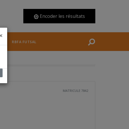
ACCUEIL
Encoder les résultats
ACTUALITÉS
×
FÉDÉRATION
RBFA FUTSAL
COMPÉTITIONS
DOCUMENTS
ARBITRES
MATRICULE 7842
RBFA FUTSAL