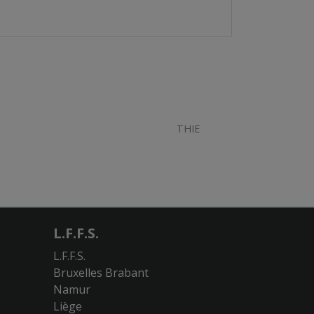
THIE
L.F.F.S.
L.F.F.S.
Bruxelles Brabant
Namur
Liège