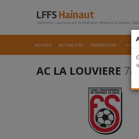
LFFS
Hainaut
Fédération reconnue par la fédération Wallonie Bruxelles, l'ADE
ACCUEIL
ACTUALITÉS
FÉDÉRATION
COMP
C
u
AC LA LOUVIERE
78