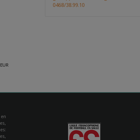
0468/38.99.10
CEUR
 en
es,
es:
es,