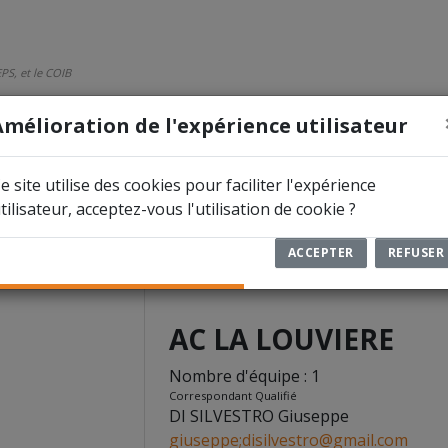
PS, et le COIB
Amélioration de l'expérience utilisateur
ÉTITIONS
DOCUMENTS
ARBITRES
e site utilise des cookies pour faciliter l'expérience
tilisateur, acceptez-vous l'utilisation de cookie ?
42
ACCEPTER
REFUSER
AC LA LOUVIERE
Nombre d'équipe : 1
Correspondant Qualifié
DI SILVESTRO Giuseppe
giuseppe;disilvestro@gmail.com