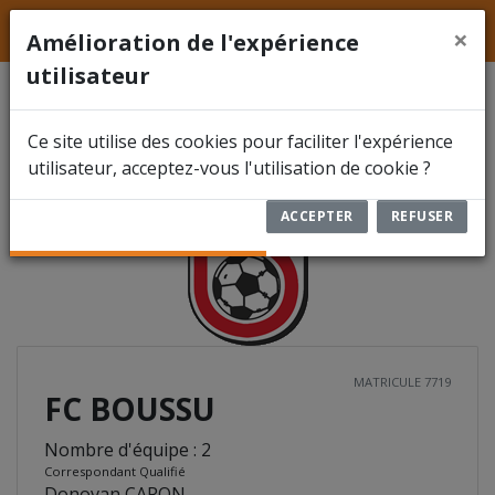
LFFS
Hainaut
ACCUEIL
×
Amélioration de l'expérience
utilisateur
ACTUALITÉS
FC BOUSSU
7719
Ce site utilise des cookies pour faciliter l'expérience
FÉDÉRATION
utilisateur, acceptez-vous l'utilisation de cookie ?
COMPÉTITIONS
ACCEPTER
REFUSER
DOCUMENTS
ARBITRES
ENCODER UN RÉSULTAT
MATRICULE 7719
FC BOUSSU
RBFA FUTSAL
Nombre d'équipe : 2
Correspondant Qualifié
Donovan CARON