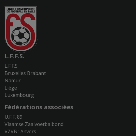
L.F.F.S.
L.F.F.S.
Bruxelles Brabant
Namur
Liège
Luxembourg
Fédérations associées
U.F.F. 89
Vlaamse Zaalvoetbalbond
VZVB : Anvers