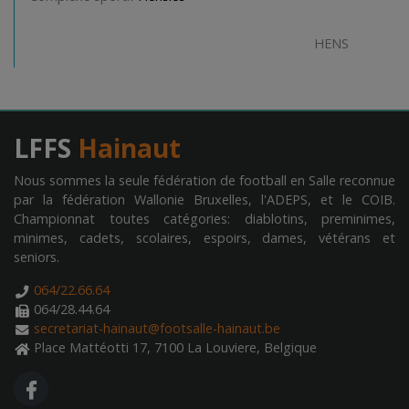
HENS
LFFS
Hainaut
Nous sommes la seule fédération de football en Salle reconnue
par la fédération Wallonie Bruxelles, l'ADEPS, et le COIB.
Championnat toutes catégories: diablotins, preminimes,
minimes, cadets, scolaires, espoirs, dames, vétérans et
seniors.
064/22.66.64
064/28.44.64
secretariat-hainaut@footsalle-hainaut.be
Place Mattéotti 17, 7100 La Louviere, Belgique
FA FACEBOOK F