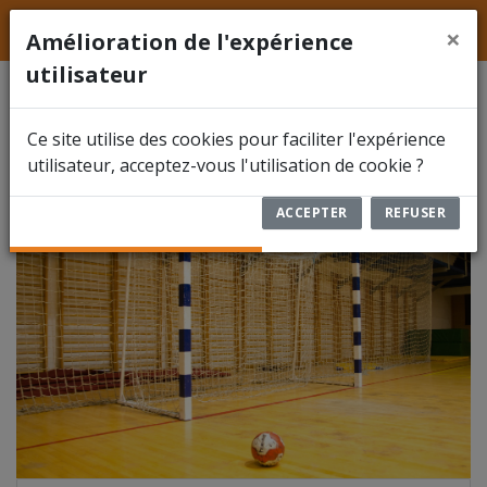
LFFS
Hainaut
ACCUEIL
×
Amélioration de l'expérience
utilisateur
ACTUALITÉS
NEUFVILLES
NEUF
Ce site utilise des cookies pour faciliter l'expérience
FÉDÉRATION
utilisateur, acceptez-vous l'utilisation de cookie ?
COMPÉTITIONS
ACCEPTER
REFUSER
DOCUMENTS
ARBITRES
ENCODER UN RÉSULTAT
RBFA FUTSAL