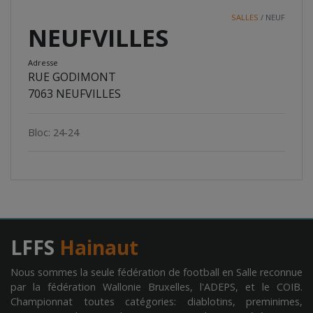
SALLES
/ NEUF
NEUFVILLES
Adresse
RUE GODIMONT
7063 NEUFVILLES
Bloc: 24-24
LFFS
Hainaut
Nous sommes la seule fédération de football en Salle reconnue
par la fédération Wallonie Bruxelles, l'ADEPS, et le COIB.
Championnat toutes catégories: diablotins, preminimes,