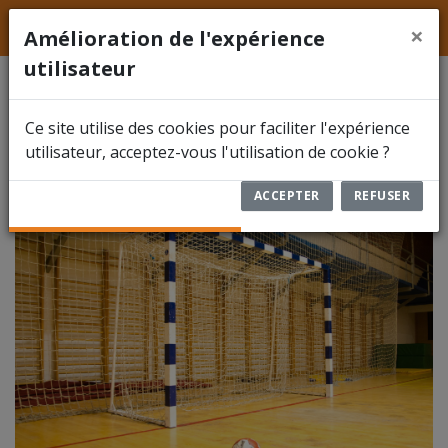
LFFS
Hainaut
ACCUEIL
×
Amélioration de l'expérience
utilisateur
ACTUALITÉS
Chimay Centre Sportif
Ce site utilise des cookies pour faciliter l'expérience
FÉDÉRATION
CHIM
utilisateur, acceptez-vous l'utilisation de cookie ?
COMPÉTITIONS
ACCEPTER
REFUSER
DOCUMENTS
ARBITRES
ENCODER UN RÉSULTAT
RBFA FUTSAL