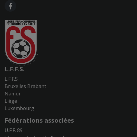
FA FACEBOOK F
L.F.F.S.
L.F.F.S.
Bruxelles Brabant
Namur
Liège
Luxembourg
Fédérations associées
U.F.F. 89