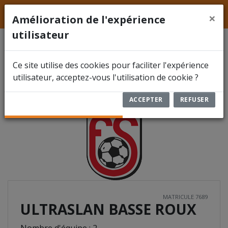
LFFS
Hainaut
ACCUEIL
×
Amélioration de l'expérience
utilisateur
ACTUALITÉS
ULTRASLAN BASSE
Ce site utilise des cookies pour faciliter l'expérience
FÉDÉRATION
ROUX
7689
utilisateur, acceptez-vous l'utilisation de cookie ?
COMPÉTITIONS
ACCEPTER
REFUSER
DOCUMENTS
ARBITRES
ENCODER UN RÉSULTAT
RBFA FUTSAL
MATRICULE 7689
ULTRASLAN BASSE ROUX