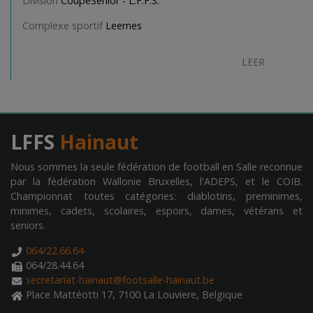
Division
CoupeSenior - L.F.F.S.
Complexe sportif
Leernes
LEER
LFFS
Hainaut
Nous sommes la seule fédération de football en Salle reconnue
par la fédération Wallonie Bruxelles, l'ADEPS, et le COIB.
Championnat toutes catégories: diablotins, preminimes,
minimes, cadets, scolaires, espoirs, dames, vétérans et
seniors.
064/22.66.64
064/28.44.64
secretariat-hainaut@footsalle-hainaut.be
Place Mattéotti 17, 7100 La Louviere, Belgique