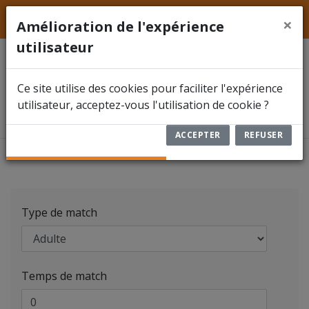
LFFS
Hainaut
ACCUEIL
×
Amélioration de l'expérience
utilisateur
ACTUALITÉS
Calculer le coût d'un arbitre
Ce site utilise des cookies pour faciliter l'expérience
FÉDÉRATION
utilisateur, acceptez-vous l'utilisation de cookie ?
Accueil
Arbitre
Calculer le coût d'un arbitre
COMPÉTITIONS
ACCEPTER
REFUSER
Information du match
DOCUMENTS
ARBITRES
Type de match
ENCODER UN RÉSULTAT
RBFA FUTSAL
Temps de match